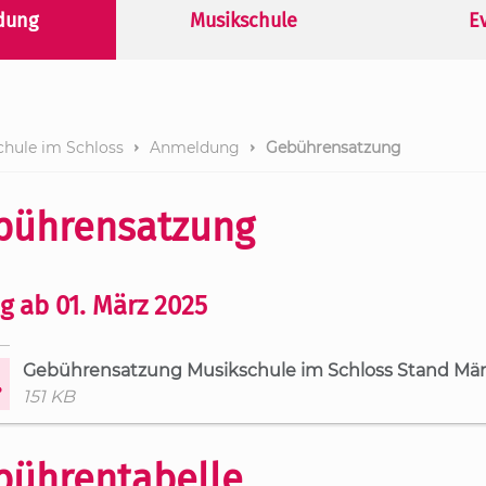
Jugend musiziert 2018
USA Tour 2007
dung
Musikschule
E
Jugend musiziert 2017
USA Tour 2004
USA Tour 1999
chule im Schloss
Anmeldung
Gebührensatzung
bührensatzung
ig ab 01. März 2025
Gebührensatzung Musikschule im Schloss Stand Mär
151 KB
bührentabelle