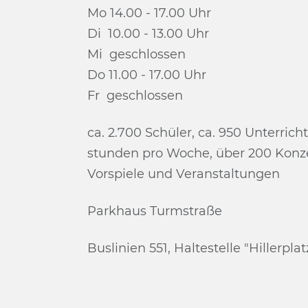
Mo 14.00 - 17.00 Uhr
Di 10.00 - 13.00 Uhr
Mi ge­schlos­sen
Do 11.00 - 17.00 Uhr
Fr ge­schlos­sen
ca. 2.700 Schü­ler, ca. 950 Un­ter­richt
stun­den pro Wo­che, über 200 Kon­ze
Vor­spie­le und Ver­an­stal­tun­gen
Park­haus Turm­straße
Bus­li­ni­en 551, Hal­te­stel­le "Hil­ler­plat