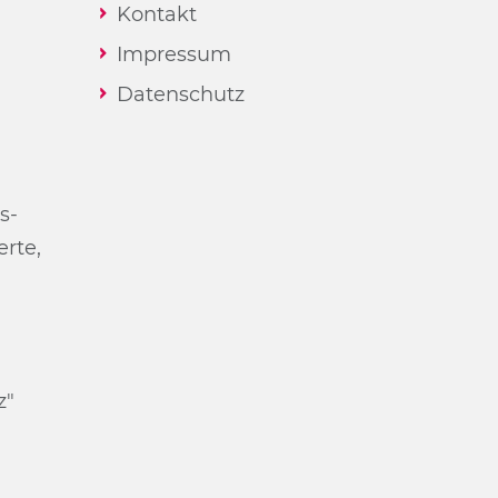
Kontakt
Impressum
Datenschutz
s­
r­te,
z"