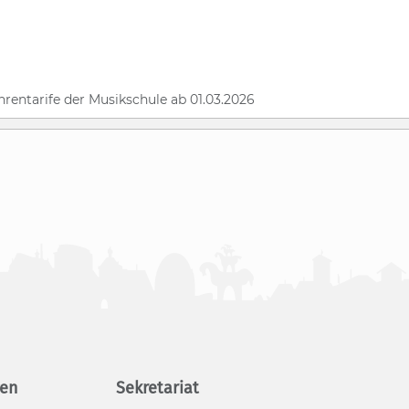
­ren­ta­ri­fe der Mu­sik­schu­le ab 01.03.2026
gen
Sekretariat